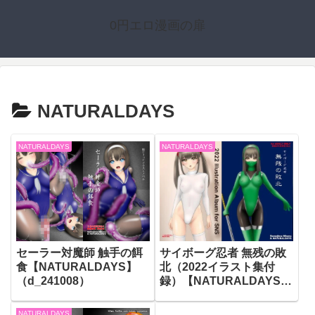
0円エロ漫画の扉
NATURALDAYS
NATURALDAYS
NATURALDAYS
セーラー対魔師 触手の餌
サイボーグ忍者 無残の敗
食【NATURALDAYS】
北（2022イラスト集付
（d_241008）
録）【NATURALDAYS】
（d_240461）
NATURALDAYS