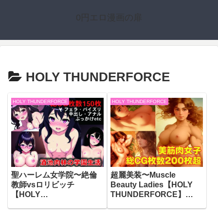
0円エロ漫画の扉
HOLY THUNDERFORCE
HOLY THUNDERFORCE
HOLY THUNDERFORCE
聖ハーレム女学院〜絶倫
超麗美装〜Muscle
教師vsロリビッチ
Beauty Ladies【HOLY
【HOLY
THUNDERFORCE】
THUNDERFORCE】
（d_245918）
（d_245510）