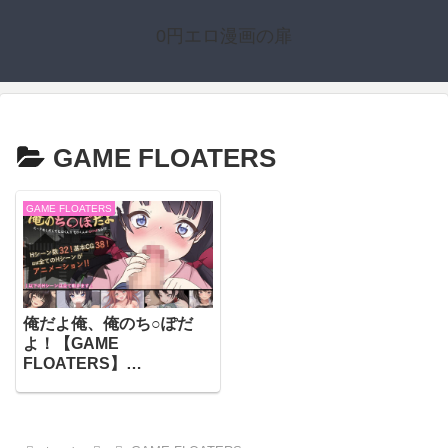
0円エロ漫画の扉
GAME FLOATERS
GAME FLOATERS
俺だよ俺、俺のち○ぽだ
よ！【GAME
FLOATERS】
（d_274472）