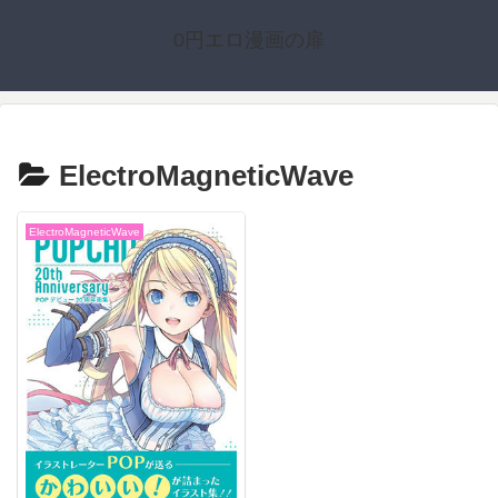
0円エロ漫画の扉
ElectroMagneticWave
ElectroMagneticWave