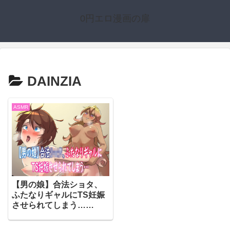
0円エロ漫画の扉
DAINZIA
ASMR
【男の娘】合法ショタ、
ふたなりギャルにTS妊娠
させられてしまう…
【DAINZIA】
（d_252566）