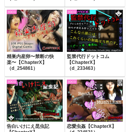
3DCG
3DCG
精巣内産卵〜禁断の快
監禁代行ドットコム
楽〜【ChapterX】
【ChapterX】
（d_254861）
（d_233463）
3DCG
3DCG
告白いけにえ昆虫記
恋愛虫姦【ChapterX】