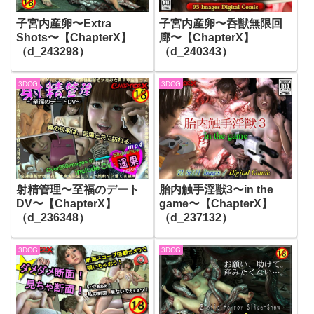
子宮内産卵〜Extra
子宮内産卵〜呑獣無限回
Shots〜【ChapterX】
廊〜【ChapterX】
（d_243298）
（d_240343）
3DCG
3DCG
射精管理〜至福のデート
胎内触手淫獣3〜in the
DV〜【ChapterX】
game〜【ChapterX】
（d_236348）
（d_237132）
3DCG
3DCG