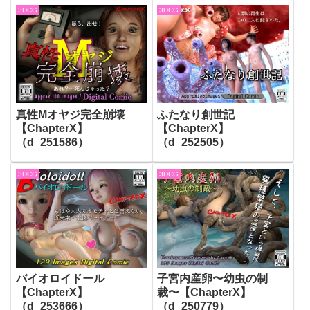
3DCG
3DCG
真性Mオヤジ完全崩壊
ふたなり創世記
【ChapterX】
【ChapterX】
（d_251586）
（d_252505）
3DCG
3DCG
バイオロイドール
子宮内産卵〜幼虫の制
【ChapterX】
裁〜【ChapterX】
（d_253666）
（d_250779）