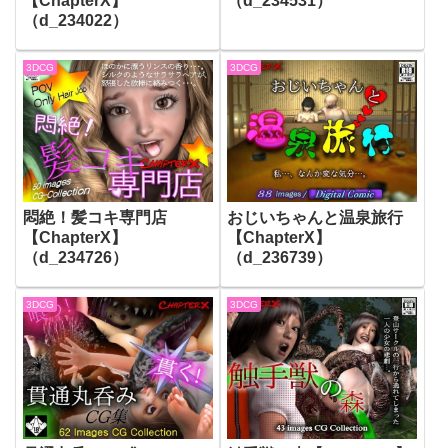
【ChapterX】
（d_234531）
（d_234022）
3DCG
3DCG
悶絶！髪コキ専門店
おじいちゃんと温泉旅行
【ChapterX】
【ChapterX】
（d_234726）
（d_236739）
3DCG
3DCG