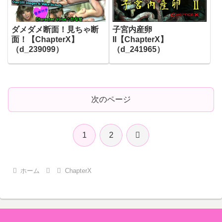
ダメダメ断面！見ちゃ断
子宮内産卵
面！【ChapterX】
II【ChapterX】
（d_239099）
（d_241965）
次のページ
次
1
2
へ
ホーム
ChapterX