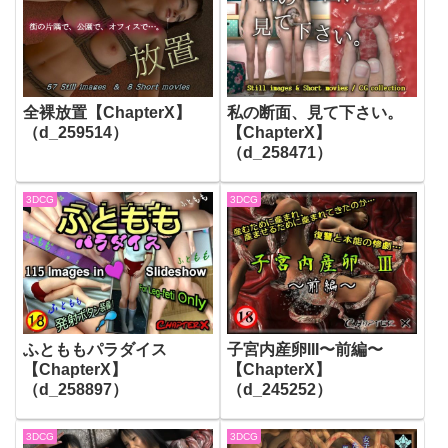
全裸放置【ChapterX】
私の断面、見て下さい。
（d_259514）
【ChapterX】
（d_258471）
3DCG
3DCG
ふとももパラダイス
子宮内産卵III〜前編〜
【ChapterX】
【ChapterX】
（d_258897）
（d_245252）
3DCG
3DCG