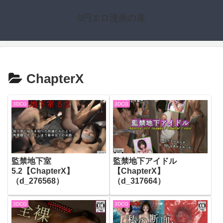
0円エロ漫画の扉
ChapterX
3DCG
3DCG
監禁地下室
監禁地下アイドル
5.2【ChapterX】
【ChapterX】
（d_276568）
（d_317664）
3DCG
3DCG