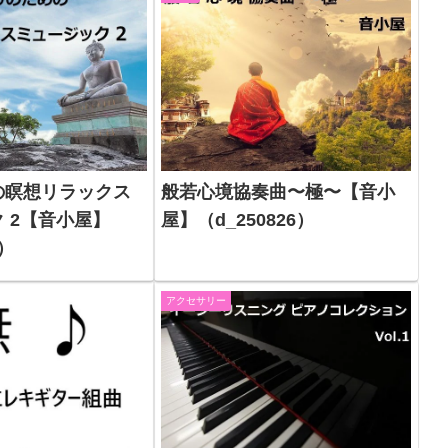
の瞑想リラックス
般若心境協奏曲〜極〜【音小
 2【音小屋】
屋】（d_250826）
5）
アクセサリー