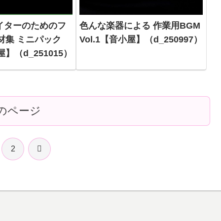
イターのためのフ
色んな楽器による 作業用BGM
材集 ミニパック
Vol.1【音小屋】（d_250997）
屋】（d_251015）
のページ
次
2
へ