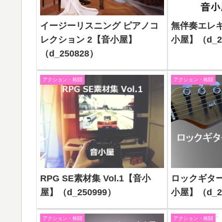
イージーリスニング ピアノコ
無伴奏エレ
レクション 2【音小屋】
小屋】（d_2
（d_250828）
アクション・格闘
アクション・格闘
RPG SE素材集 Vol.1【音小
ロックギターB
屋】（d_250999）
小屋】（d_2
アクション・格闘
アクション・格闘