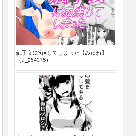
触手女に痴●してしまった【みゅね】
（d_254375）