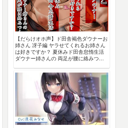
【だらけオホ声】ド田舎褐色ダウナーお
姉さん 冴子編 ヤラせてくれるお姉さん
は好きですか？ 夏休みド田舎怠惰生活
ダウナー姉さんの 両足が腰に絡みつく
【ふわふわ将軍】（d_291762）