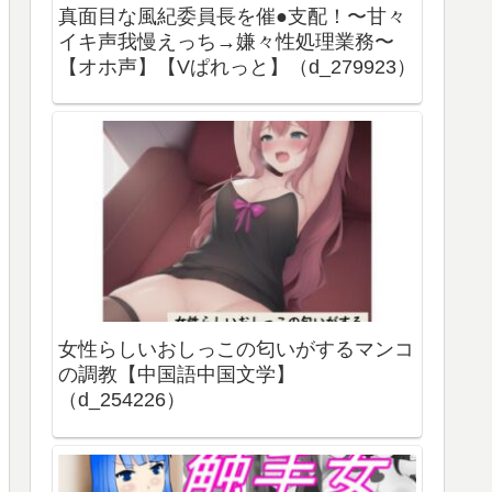
真面目な風紀委員長を催●支配！〜甘々
イキ声我慢えっち→嫌々性処理業務〜
【オホ声】【Vぱれっと】（d_279923）
女性らしいおしっこの匂いがするマンコ
の調教【中国語中国文学】
（d_254226）