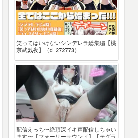
笑ってはいけないシンデレラ総集編【桃
京武戯夜】（d_272773）
配信えっち〜絶頂深イキ声配信しちゃい
ます〜【フォーリーサウンド】【テグラ