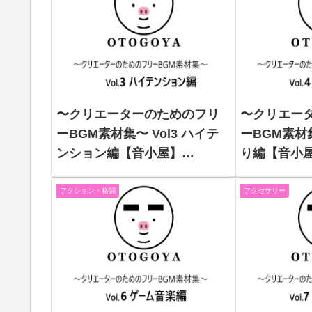
〜クリエーターのためのフリ
〜クリエー
ーBGM素材集〜 Vol3 ハイテ
ーBGM素材集
ンション編【音小屋】
り編【音小屋】
（d_250813）
アクション・格闘
アクセサリー