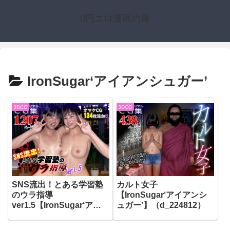
0円エロ漫画の扉
IronSugar‘アイアンシュガー’
3DCG
3DCG
SNS流出！とある学習塾
カルト女子
のウラ指導
【IronSugar‘アイアンシ
ver1.5【IronSugar‘アイ
ュガー’】（d_224812）
アンシュガー’】
（d_262710）