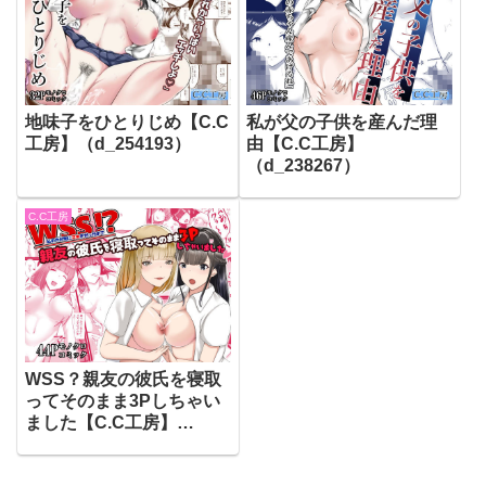
地味子をひとりじめ【C.C
私が父の子供を産んだ理
工房】（d_254193）
由【C.C工房】
（d_238267）
C.C工房
WSS？親友の彼氏を寝取
ってそのまま3Pしちゃい
ました【C.C工房】
（d_225823）