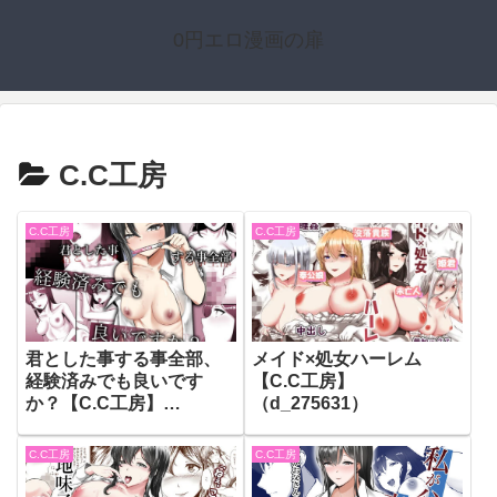
0円エロ漫画の扉
C.C工房
C.C工房
C.C工房
君とした事する事全部、
メイド×処女ハーレム
経験済みでも良いです
【C.C工房】
か？【C.C工房】
（d_275631）
（d_308725）
C.C工房
C.C工房