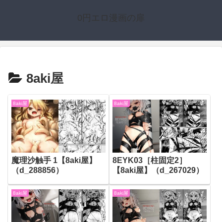
0円エロ漫画の扉
8aki屋
8aki屋
8aki屋
魔理沙触手 1【8aki屋】
8EYK03［柱固定2］
（d_288856）
【8aki屋】（d_267029）
8aki屋
8aki屋