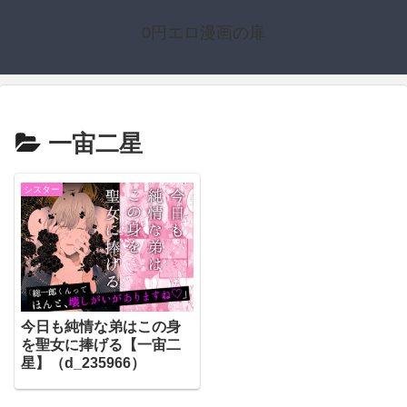
0円エロ漫画の扉
一宙二星
シスター
今日も純情な弟はこの身
を聖女に捧げる【一宙二
星】（d_235966）