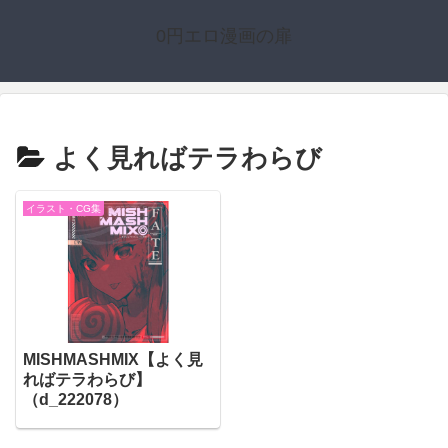
0円エロ漫画の扉
よく見ればテラわらび
イラスト・CG集
MISHMASHMIX【よく見
ればテラわらび】
（d_222078）