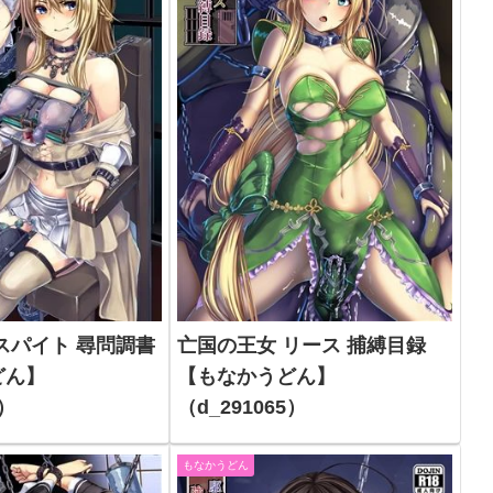
スパイト 尋問調書
亡国の王女 リース 捕縛目録
どん】
【もなかうどん】
0）
（d_291065）
もなかうどん