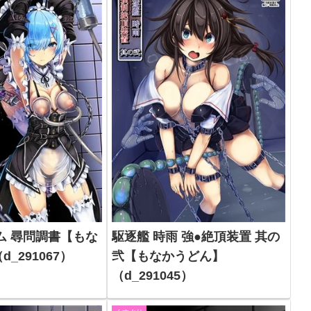
ム 尋問調書【もな
駆逐艦 時雨 強●絶頂装置 其の
_291067）
弐【もなかうどん】
（d_291045）