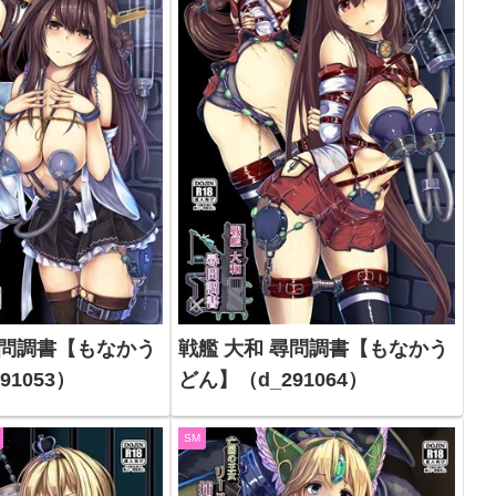
尋問調書【もなかう
戦艦 大和 尋問調書【もなかう
91053）
どん】（d_291064）
SM