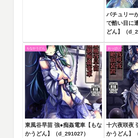
パチュリー
で酷い目に
どん】（d_2
もなかうどん
おっぱい
東風谷早苗 強●痴姦電車【もな
十六夜咲夜 
かうどん】（d_291027）
かうどん】（d