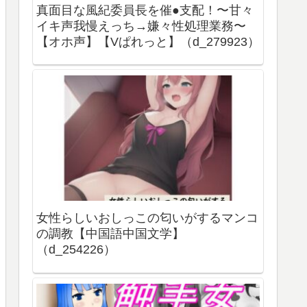
真面目な風紀委員長を催●支配！〜甘々
イキ声我慢えっち→嫌々性処理業務〜
【オホ声】【Vぱれっと】（d_279923）
女性らしいおしっこの匂いがするマンコ
の調教【中国語中国文学】
（d_254226）