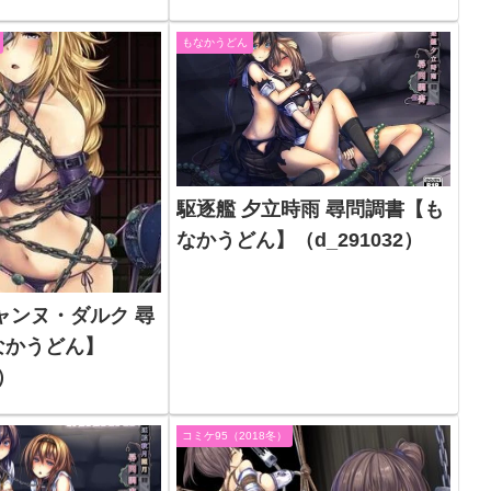
もなかうどん
駆逐艦 夕立時雨 尋問調書【も
なかうどん】（d_291032）
ャンヌ・ダルク 尋
なかうどん】
4）
コミケ95（2018冬）