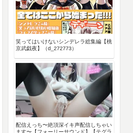
笑ってはいけないシンデレラ総集編【桃
京武戯夜】（d_272773）
配信えっち〜絶頂深イキ声配信しちゃい
ます〜【フォーリーサウンド】【テグラ