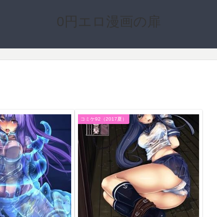
0円エロ漫画の扉
コミケ92（2017夏）