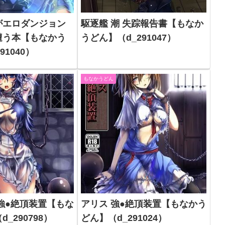
駆逐艦 潮 失踪報告書【もなか
がエロダンジョン
うどん】（d_291047）
遭う本【もなかう
91040）
もなかうどん
強●絶頂装置【もな
アリス 強●絶頂装置【もなかう
_290798）
どん】（d_291024）