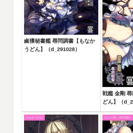
鹵獲秘書艦 尋問調書【もなか
うどん】（d_291028）
戦艦 金剛 
どん】（d_2
もなかうどん
コミケ95（2018冬）