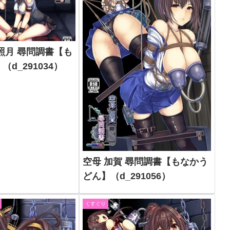
照月 尋問調書【も
d_291034）
空母 加賀 尋問調書【もなかう
どん】（d_291056）
くすぐり