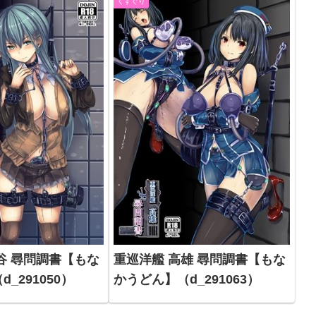
くすぐり
谷 尋問調書【もな
重巡洋艦 高雄 尋問調書【もな
_291050）
かうどん】（d_291063）