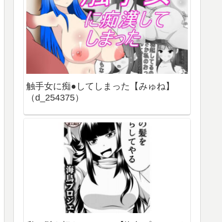
触手女に痴●してしまった【みゅね】
（d_254375）