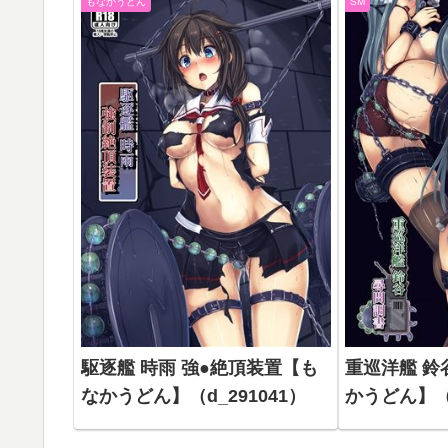
もなかうどん
SM
駆逐艦 時雨 強●絶頂装置【も
重巡洋艦 鈴
なかうどん】（d_291041）
かうどん】（d