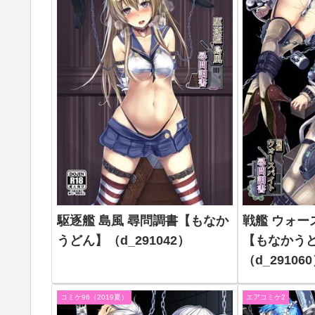
駆逐艦 島風 尋問調書【もなか
戦艦 ウォー
うどん】（d_291042）
【もなかう
（d_29106
コミケ96（2019夏）
エアコミケ2