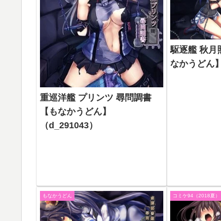
駆逐艦 秋月
なかうどん】（
重巡洋艦 プリンツ 尋問調書
【もなかうどん】
（d_291043）
もなかうどん
コミケ94（2018夏）