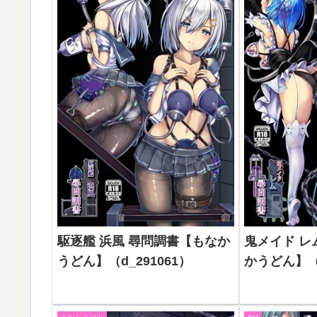
駆逐艦 浜風 尋問調書【もなか
鬼メイド レ
うどん】（d_291061）
かうどん】（d