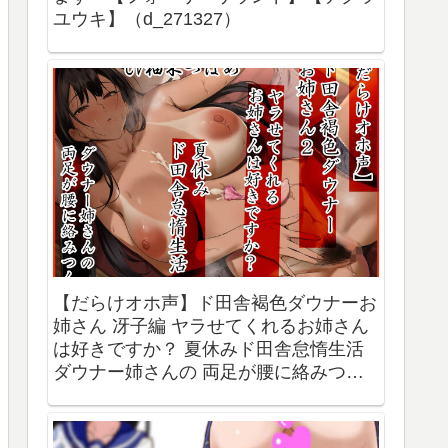
ユウキ】（d_271327）
【だらけオホ声】ド田舎褐色ダウナーお
姉さん 冴子編 ヤラせてくれるお姉さん
は好きですか？ 夏休みド田舎怠惰生活
ダウナー姉さんの 両足が腰に絡みつく
【ふわふわ将軍】（d_291762）