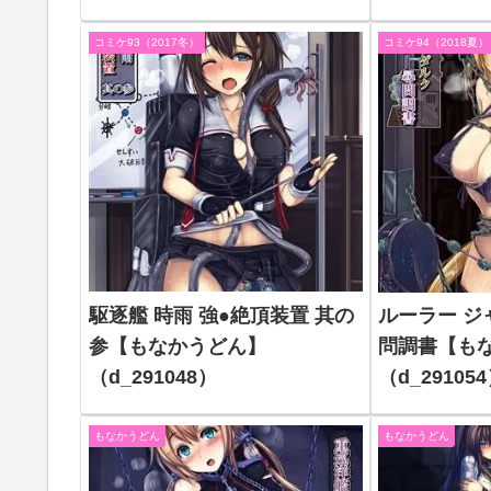
コミケ93（2017冬）
コミケ94（2018夏）
駆逐艦 時雨 強●絶頂装置 其の
ルーラー ジ
参【もなかうどん】
問調書【も
（d_291048）
（d_29105
もなかうどん
もなかうどん