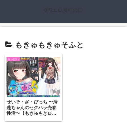
0円エロ漫画の扉
もきゅもきゅそふと
おっぱい
せいそ・ざ・びっち 〜清
楚ちゃんのセクハラ売春
性活〜【もきゅもきゅそ
ふと】（d_294880）